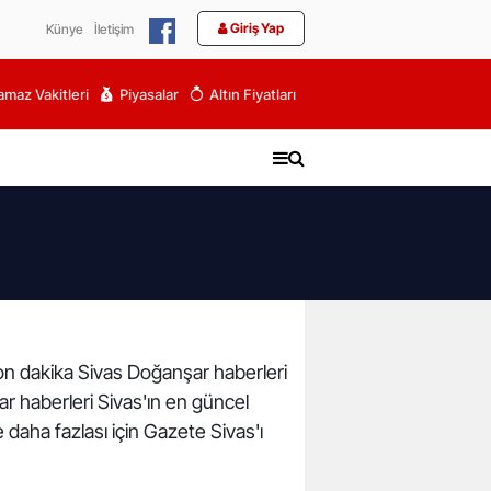
Giriş Yap
Künye
İletişim
maz Vakitleri
Piyasalar
Altın Fiyatları
 son dakika Sivas Doğanşar haberleri
ar haberleri Sivas'ın en güncel
 daha fazlası için Gazete Sivas'ı