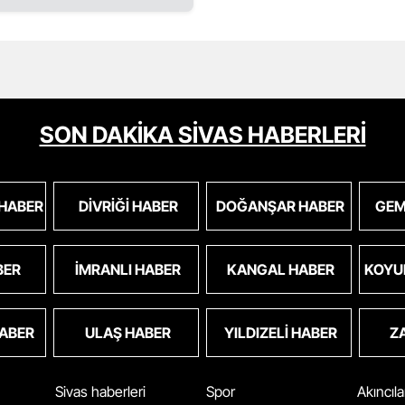
SON DAKİKA SİVAS HABERLERİ
 HABER
DIVRIĞI HABER
DOĞANŞAR HABER
GEM
BER
İMRANLI HABER
KANGAL HABER
KOYU
HABER
ULAŞ HABER
YILDIZELI HABER
Z
Sivas haberleri
Spor
Akıncıl