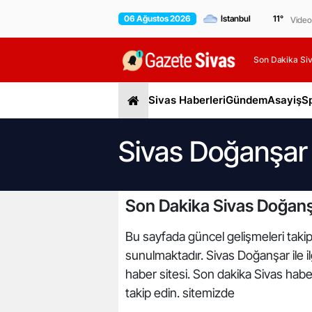
06 Ağustos 2026
11
°
Video
Son Dakika Siv
Sivas Haberleri
Gündem
Asayiş
S
Sivas Doğanşar 
Son Dakika Sivas Doğanş
Bu sayfada güncel gelişmeleri takip
sunulmaktadır. Sivas Doğanşar ile i
haber sitesi. Son dakika Sivas haber
takip edin. sitemizde