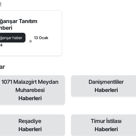
2
ğanşar Tanıtım
hberi
ğanşar haber
13 Ocak
24
ar
1071 Malazgirt Meydan
Danişmentliler
Muharebesi
Haberleri
Haberleri
Reşadiye
Timur İstilası
Haberleri
Haberleri