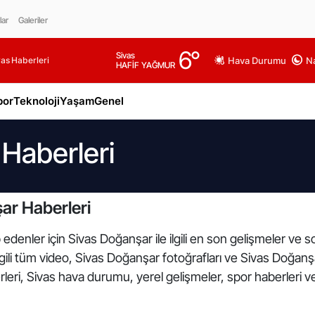
lar
Galeriler
6
°
Sivas
as Haberleri
Hava Durumu
Na
HAFİF YAĞMUR
por
Teknoloji
Yaşam
Genel
Haberleri
ar Haberleri
 edenler için Sivas Doğanşar ile ilgili en son gelişmeler ve
lgili tüm video, Sivas Doğanşar fotoğrafları ve Sivas Doğanş
leri, Sivas hava durumu, yerel gelişmeler, spor haberleri ve