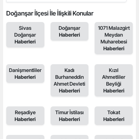
Doğanşar İlçesi İle İlişkili Konular
Sivas
Doğanşar
1071 Malazgirt
Doğanşar
Haberleri
Meydan
Haberleri
Muharebesi
Haberleri
Danişmentliler
Kadı
Kızıl
Haberleri
Burhaneddin
Ahmetliler
Ahmet Devleti
Beyliği
Haberleri
Haberleri
Reşadiye
Timur İstilası
Tokat
Haberleri
Haberleri
Haberleri