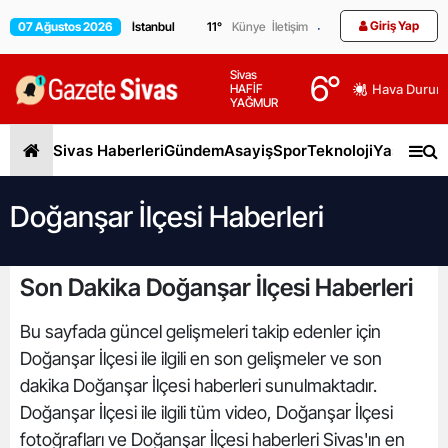
Giriş Yap
07 Ağustos 2026
11
°
Künye
İletişim
Sivas
6
°
HAFİF
Hava Durum
YAĞMUR
Sivas Haberleri
Gündem
Asayiş
Spor
Teknoloji
Yaşam
Gen
Doğanşar İlçesi Haberleri
Son Dakika Doğanşar İlçesi Haberleri
Bu sayfada güncel gelişmeleri takip edenler için
Doğanşar İlçesi ile ilgili en son gelişmeler ve son
dakika Doğanşar İlçesi haberleri sunulmaktadır.
Doğanşar İlçesi ile ilgili tüm video, Doğanşar İlçesi
fotoğrafları ve Doğanşar İlçesi haberleri Sivas'ın en