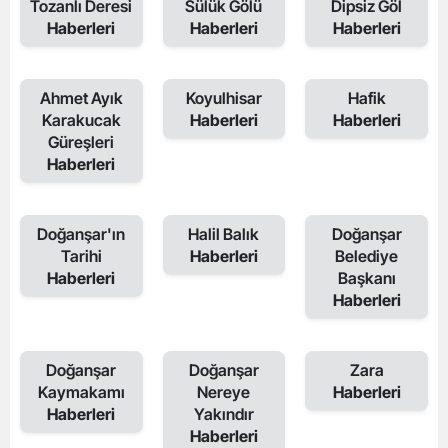
Tozanlı Deresi
Sülük Gölü
Dipsiz Göl
Haberleri
Haberleri
Haberleri
Ahmet Ayık
Koyulhisar
Hafik
Karakucak
Haberleri
Haberleri
Güreşleri
Haberleri
Doğanşar'ın
Halil Balık
Doğanşar
Tarihi
Haberleri
Belediye
Haberleri
Başkanı
Haberleri
Doğanşar
Doğanşar
Zara
Kaymakamı
Nereye
Haberleri
Haberleri
Yakındır
Haberleri