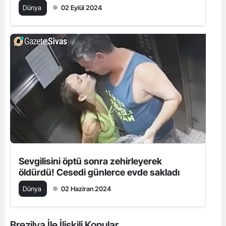
Dünya
02 Eylül 2024
Sevgilisini öptü sonra zehirleyerek
öldürdü! Cesedi günlerce evde sakladı
Dünya
02 Haziran 2024
Brezilya İle İlişkili Konular