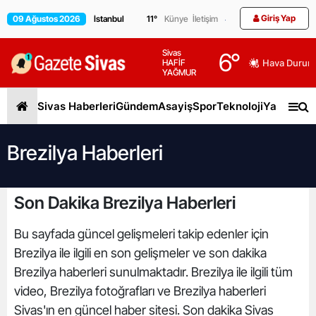
Giriş Yap
09 Ağustos 2026
11
°
Künye
İletişim
Sivas
6
°
HAFİF
Hava Durum
YAĞMUR
Sivas Haberleri
Gündem
Asayiş
Spor
Teknoloji
Yaşam
Gen
Brezilya Haberleri
Son Dakika Brezilya Haberleri
Bu sayfada güncel gelişmeleri takip edenler için
Brezilya ile ilgili en son gelişmeler ve son dakika
Brezilya haberleri sunulmaktadır. Brezilya ile ilgili tüm
video, Brezilya fotoğrafları ve Brezilya haberleri
Sivas'ın en güncel haber sitesi. Son dakika Sivas