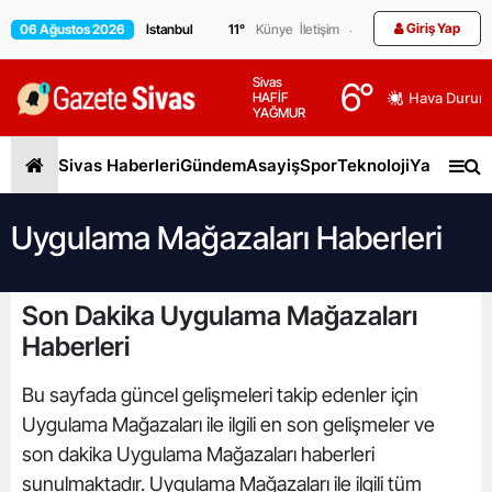
Giriş Yap
06 Ağustos 2026
11
°
Künye
İletişim
Sivas
6
°
HAFİF
Hava Durum
YAĞMUR
Sivas Haberleri
Gündem
Asayiş
Spor
Teknoloji
Yaşam
Gen
Uygulama Mağazaları Haberleri
Son Dakika Uygulama Mağazaları
Haberleri
Bu sayfada güncel gelişmeleri takip edenler için
Uygulama Mağazaları ile ilgili en son gelişmeler ve
son dakika Uygulama Mağazaları haberleri
sunulmaktadır. Uygulama Mağazaları ile ilgili tüm