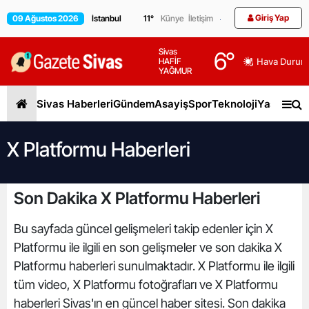
Giriş Yap
09 Ağustos 2026
11
°
Künye
İletişim
Sivas
6
°
HAFİF
Hava Durum
YAĞMUR
Sivas Haberleri
Gündem
Asayiş
Spor
Teknoloji
Yaşam
Gen
X Platformu Haberleri
Son Dakika X Platformu Haberleri
Bu sayfada güncel gelişmeleri takip edenler için X
Platformu ile ilgili en son gelişmeler ve son dakika X
Platformu haberleri sunulmaktadır. X Platformu ile ilgili
tüm video, X Platformu fotoğrafları ve X Platformu
haberleri Sivas'ın en güncel haber sitesi. Son dakika