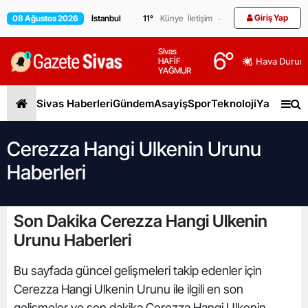
Giriş Yap
08 Ağustos 2026
11
°
Künye
İletişim
Sivas
6
°
HAFİF
Hava Durum
YAĞMUR
Sivas Haberleri
Gündem
Asayiş
Spor
Teknoloji
Yaşam
Gen
Cerezza Hangi Ulkenin Urunu
Haberleri
Son Dakika Cerezza Hangi Ulkenin
Urunu Haberleri
Bu sayfada güncel gelişmeleri takip edenler için
Cerezza Hangi Ulkenin Urunu ile ilgili en son
gelişmeler ve son dakika Cerezza Hangi Ulkenin