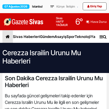
Giriş Yap
07 Ağustos 2026
11
°
Künye
İletişim
Sivas
6
°
HAFİF
Hava Durum
YAĞMUR
Sivas Haberleri
Gündem
Asayiş
Spor
Teknoloji
Yaşam
Gen
Cerezza Israilin Urunu Mu
Haberleri
Son Dakika Cerezza Israilin Urunu Mu
Haberleri
Bu sayfada güncel gelişmeleri takip edenler için
Cerezza Israilin Urunu Mu ile ilgili en son gelişmeler
ve son dakika Cerezza Israilin Urunu Mu haberleri