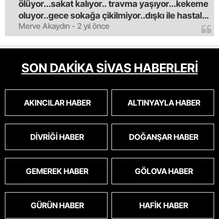
ölüyor...sakat kalıyor.. travma yaşıyor...kekeme
oluyor..gece sokağa çikilmiyor..dışkı ile hastalık
Merve Akaydın - 2 yıl önce
saciyorlar.araba ve taksi olmadan eve
gldemiyoruz.artik bıktık.mama lobisinden para
alan tipler yüzünden bu vahşi hayvanlar
masum algısı yapılıyor.iki gün aç kalsa kendi
SON DAKİKA SİVAS HABERLERİ
cinsini bile öldüren bu kopekler derhal
toplanmalı.sokaklar yaşanılmaz
oldu.korkuyoruz.
AKINCILAR HABER
ALTINYAYLA HABER
DIVRIĞI HABER
DOĞANŞAR HABER
GEMEREK HABER
GÖLOVA HABER
GÜRÜN HABER
HAFIK HABER