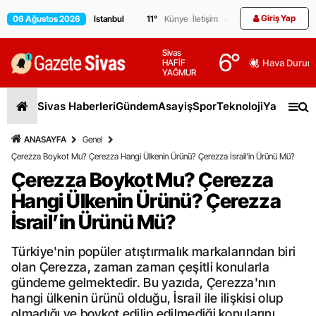
Giriş Yap
06 Ağustos 2026
11
°
Künye
İletişim
Sivas
6
°
HAFİF
Hava Durum
YAĞMUR
Sivas Haberleri
Gündem
Asayiş
Spor
Teknoloji
Yaşam
Gen
ANASAYFA
Genel
Çerezza Boykot Mu? Çerezza Hangi Ülkenin Ürünü? Çerezza İsrail’in Ürünü Mü?
Çerezza Boykot Mu? Çerezza
Hangi Ülkenin Ürünü? Çerezza
İsrail’in Ürünü Mü?
Türkiye'nin popüler atıştırmalık markalarından biri
olan Çerezza, zaman zaman çeşitli konularla
gündeme gelmektedir. Bu yazıda, Çerezza'nın
hangi ülkenin ürünü olduğu, İsrail ile ilişkisi olup
olmadığı ve boykot edilip edilmediği konularını