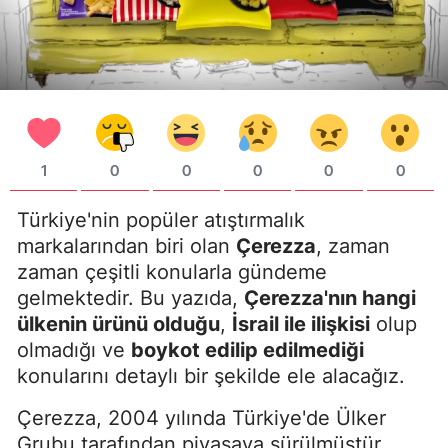
1
0
0
0
0
0
Türkiye'nin popüler atıştırmalık
markalarından biri olan
Çerezza
, zaman
zaman çeşitli konularla gündeme
gelmektedir. Bu yazıda,
Çerezza'nın hangi
ülkenin ürünü olduğu
,
İsrail ile ilişkisi
olup
olmadığı ve
boykot edilip edilmediği
konularını detaylı bir şekilde ele alacağız.
Çerezza, 2004 yılında Türkiye'de Ülker
Grubu tarafından piyasaya sürülmüştür.