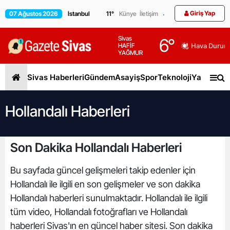
Giriş Yap
07 Ağustos 2026
11
°
Künye
İletişim
Sivas
6
°
HAFİF
Hava Durum
YAĞMUR
Sivas Haberleri
Gündem
Asayiş
Spor
Teknoloji
Yaşam
Gen
Hollandalı Haberleri
Son Dakika Hollandalı Haberleri
Bu sayfada güncel gelişmeleri takip edenler için
Hollandalı ile ilgili en son gelişmeler ve son dakika
Hollandalı haberleri sunulmaktadır. Hollandalı ile ilgili
tüm video, Hollandalı fotoğrafları ve Hollandalı
haberleri Sivas'ın en güncel haber sitesi. Son dakika