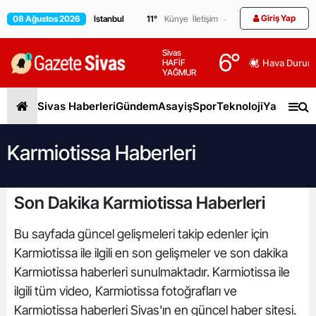
Giriş Yap
08 Ağustos 2026
11
°
Künye
İletişim
Sivas
6
°
HAFİF
Hava Durum
YAĞMUR
Sivas Haberleri
Gündem
Asayiş
Spor
Teknoloji
Yaşam
Gen
Karmiotissa Haberleri
Son Dakika Karmiotissa Haberleri
Bu sayfada güncel gelişmeleri takip edenler için
Karmiotissa ile ilgili en son gelişmeler ve son dakika
Karmiotissa haberleri sunulmaktadır. Karmiotissa ile
ilgili tüm video, Karmiotissa fotoğrafları ve
Karmiotissa haberleri Sivas'ın en güncel haber sitesi.