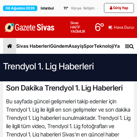
Giriş Yap
08 Ağustos 2026
11
°
Künye
İletişim
Sivas
6
°
HAFİF
Hava Durum
YAĞMUR
Sivas Haberleri
Gündem
Asayiş
Spor
Teknoloji
Yaşam
Gen
Trendyol 1. Lig Haberleri
Son Dakika Trendyol 1. Lig Haberleri
Bu sayfada güncel gelişmeleri takip edenler için
Trendyol 1. Lig ile ilgili en son gelişmeler ve son dakika
Trendyol 1. Lig haberleri sunulmaktadır. Trendyol 1. Lig
ile ilgili tüm video, Trendyol 1. Lig fotoğrafları ve
Trendyol 1. Lig haberleri Sivas'ın en güncel haber