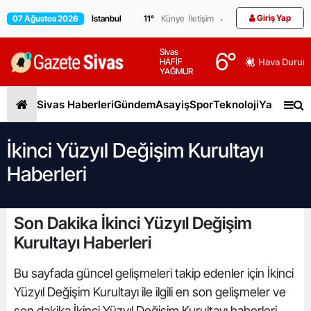
Giriş Yap
07 Ağustos 2026
11
°
Künye
İletişim
Sivas
6
°
HAFİF
Hava Durum
YAĞMUR
Sivas Haberleri
Gündem
Asayiş
Spor
Teknoloji
Yaşam
Gen
İkinci Yüzyıl Değişim Kurultayı
Haberleri
Son Dakika İkinci Yüzyıl Değişim
Kurultayı Haberleri
Bu sayfada güncel gelişmeleri takip edenler için İkinci
Yüzyıl Değişim Kurultayı ile ilgili en son gelişmeler ve
son dakika İkinci Yüzyıl Değişim Kurultayı haberleri