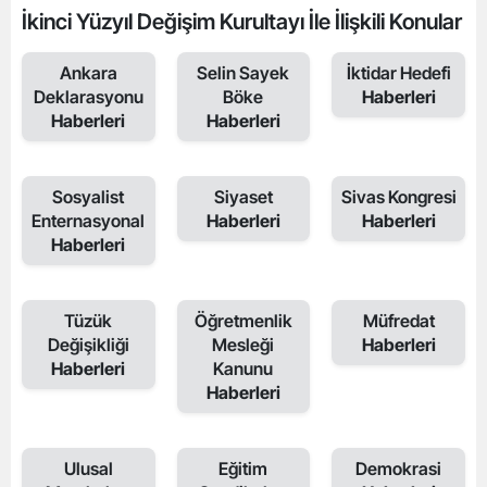
İkinci Yüzyıl Değişim Kurultayı İle İlişkili Konular
Ankara
Selin Sayek
İktidar Hedefi
Deklarasyonu
Böke
Haberleri
Haberleri
Haberleri
Sosyalist
Siyaset
Sivas Kongresi
Enternasyonal
Haberleri
Haberleri
Haberleri
Tüzük
Öğretmenlik
Müfredat
Değişikliği
Mesleği
Haberleri
Haberleri
Kanunu
Haberleri
Ulusal
Eğitim
Demokrasi