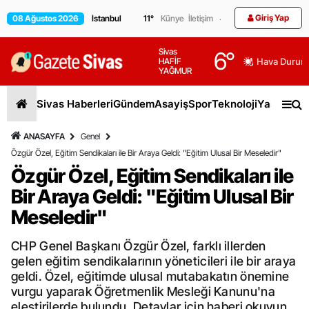
Giriş Yap
08 Ağustos 2026
11
°
Künye
İletişim
Sivas
6
°
HAFİF
Hava Durum
YAĞMUR
Sivas Haberleri
Gündem
Asayiş
Spor
Teknoloji
Yaşam
Gen
ANASAYFA
Genel
Özgür Özel, Eğitim Sendikaları ile Bir Araya Geldi: "Eğitim Ulusal Bir Meseledir"
Özgür Özel, Eğitim Sendikaları ile
Bir Araya Geldi: "Eğitim Ulusal Bir
Meseledir"
CHP Genel Başkanı Özgür Özel, farklı illerden
gelen eğitim sendikalarının yöneticileri ile bir araya
geldi. Özel, eğitimde ulusal mutabakatın önemine
vurgu yaparak Öğretmenlik Mesleği Kanunu'na
eleştirilerde bulundu. Detaylar için haberi okuyun.