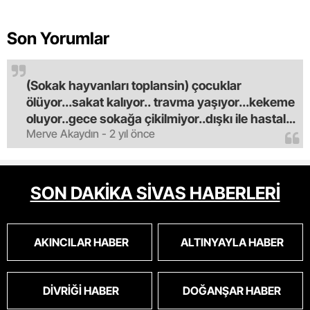
Son Yorumlar
(Sokak hayvanları toplansin) çocuklar
ölüyor...sakat kalıyor.. travma yaşıyor...kekeme
oluyor..gece sokağa çikilmiyor..dışkı ile hastalık
Merve Akaydın - 2 yıl önce
saciyorlar.araba ve taksi olmadan eve
gldemiyoruz.artik bıktık.mama lobisinden para
alan tipler yüzünden bu vahşi hayvanlar
masum algısı yapılıyor.iki gün aç kalsa kendi
SON DAKİKA SİVAS HABERLERİ
cinsini bile öldüren bu kopekler derhal
toplanmalı.sokaklar yaşanılmaz
oldu.korkuyoruz.
AKINCILAR HABER
ALTINYAYLA HABER
DIVRIĞI HABER
DOĞANŞAR HABER