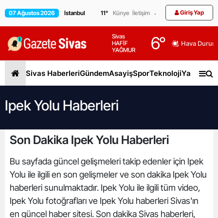
Giriş Yap
07 Ağustos 2026
11
°
Künye
İletişim
Sivas
6
°
HAFİF
Hava Durum
YAĞMUR
Sivas Haberleri
Gündem
Asayiş
Spor
Teknoloji
Yaşam
Gen
Ipek Yolu Haberleri
Son Dakika Ipek Yolu Haberleri
Bu sayfada güncel gelişmeleri takip edenler için Ipek
Yolu ile ilgili en son gelişmeler ve son dakika Ipek Yolu
haberleri sunulmaktadır. Ipek Yolu ile ilgili tüm video,
Ipek Yolu fotoğrafları ve Ipek Yolu haberleri Sivas'ın
en güncel haber sitesi. Son dakika Sivas haberleri,