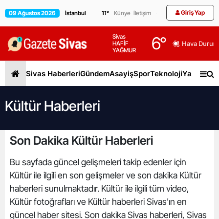
Giriş Yap
09 Ağustos 2026
11
°
Künye
İletişim
Sivas
6
°
HAFİF
Hava Durum
YAĞMUR
Sivas Haberleri
Gündem
Asayiş
Spor
Teknoloji
Yaşam
Gen
Kültür Haberleri
Son Dakika Kültür Haberleri
Bu sayfada güncel gelişmeleri takip edenler için
Kültür ile ilgili en son gelişmeler ve son dakika Kültür
haberleri sunulmaktadır. Kültür ile ilgili tüm video,
Kültür fotoğrafları ve Kültür haberleri Sivas'ın en
güncel haber sitesi. Son dakika Sivas haberleri, Sivas