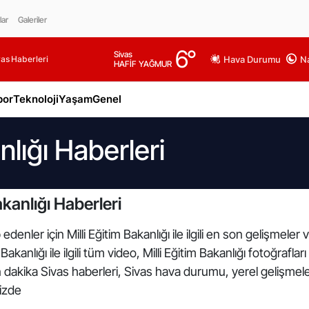
lar
Galeriler
6
°
Sivas
as Haberleri
Hava Durumu
Na
HAFİF YAĞMUR
por
Teknoloji
Yaşam
Genel
nlığı Haberleri
akanlığı Haberleri
enler için Milli Eğitim Bakanlığı ile ilgili en son gelişmeler 
akanlığı ile ilgili tüm video, Milli Eğitim Bakanlığı fotoğrafları
n dakika Sivas haberleri, Sivas hava durumu, yerel gelişmele
mizde