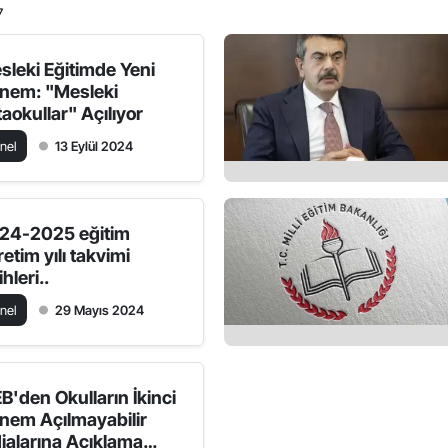
7
sleki Eğitimde Yeni
nem: "Mesleki
taokullar" Açılıyor
nel
13 Eylül 2024
24-2025 eğitim
etim yılı takvimi
ihleri..
nel
29 Mayıs 2024
B'den Okulların İkinci
nem Açılmayabilir
dialarına Açıklama