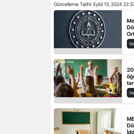
Güncelleme Tarihi:
Eylül 13, 2024 22:3
Me
Dö
Or
Ge
20
öğr
tar
Ge
ME
Dö
İd