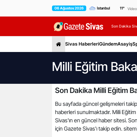
06 Ağustos 2026
11
°
Video
Son Dakika Siv
Sivas Haberleri
Gündem
Asayiş
S
Milli Eğitim Baka
Son Dakika Milli Eğitim B
Bu sayfada güncel gelişmeleri takip ed
haberleri sunulmaktadır. Milli Eğitim B
Sivas'ın en güncel haber sitesi. So
için Gazete Sivas'ı takip edin. site