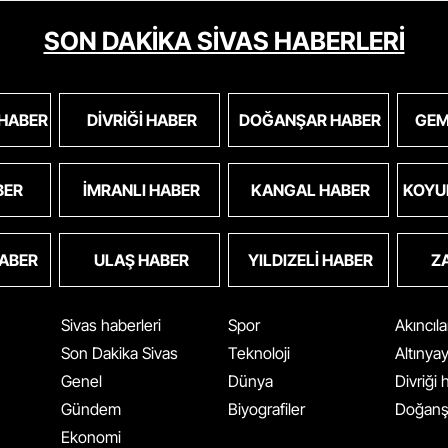
SON DAKİKA SİVAS HABERLERİ
 HABER
DIVRIĞI HABER
DOĞANŞAR HABER
GEM
BER
İMRANLI HABER
KANGAL HABER
KOYU
HABER
ULAŞ HABER
YILDIZELI HABER
Z
Sivas haberleri
Spor
Akıncıl
Son Dakika Sivas
Teknoloji
Altınya
Genel
Dünya
Divriği
Gündem
Biyografiler
Doğanş
Ekonomi