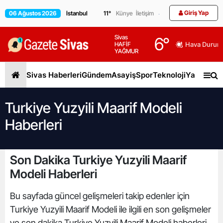
Giriş Yap
06 Ağustos 2026
11
°
Künye
İletişim
Sivas
6
°
HAFİF
Hava Durum
YAĞMUR
Sivas Haberleri
Gündem
Asayiş
Spor
Teknoloji
Yaşam
Gen
Turkiye Yuzyili Maarif Modeli
Haberleri
Son Dakika Turkiye Yuzyili Maarif
Modeli Haberleri
Bu sayfada güncel gelişmeleri takip edenler için
Turkiye Yuzyili Maarif Modeli ile ilgili en son gelişmeler
ve son dakika Turkiye Yuzyili Maarif Modeli haberleri