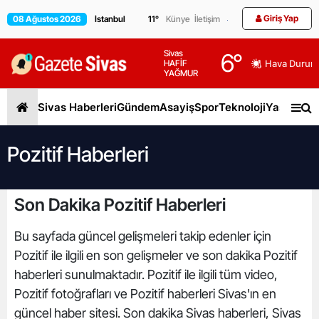
Giriş Yap
08 Ağustos 2026
11
°
Künye
İletişim
Sivas
6
°
HAFİF
Hava Durum
YAĞMUR
Sivas Haberleri
Gündem
Asayiş
Spor
Teknoloji
Yaşam
Gen
Pozitif Haberleri
Son Dakika Pozitif Haberleri
Bu sayfada güncel gelişmeleri takip edenler için
Pozitif ile ilgili en son gelişmeler ve son dakika Pozitif
haberleri sunulmaktadır. Pozitif ile ilgili tüm video,
Pozitif fotoğrafları ve Pozitif haberleri Sivas'ın en
güncel haber sitesi. Son dakika Sivas haberleri, Sivas