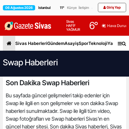
Giriş Yap
06 Ağustos 2026
11
°
Künye
İletişim
Sivas
6
°
HAFİF
Hava Durum
YAĞMUR
Sivas Haberleri
Gündem
Asayiş
Spor
Teknoloji
Yaşam
Gen
Swap Haberleri
Son Dakika Swap Haberleri
Bu sayfada güncel gelişmeleri takip edenler için
Swap ile ilgili en son gelişmeler ve son dakika Swap
haberleri sunulmaktadır. Swap ile ilgili tüm video,
Swap fotoğrafları ve Swap haberleri Sivas'ın en
güncel haber sitesi. Son dakika Sivas haberleri, Sivas