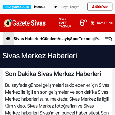
Giriş Yap
08 Ağustos 2026
11
°
Künye
İletişim
Sivas
6
°
HAFİF
Hava Durum
YAĞMUR
Sivas Haberleri
Gündem
Asayiş
Spor
Teknoloji
Yaşam
Gen
Sivas Merkez Haberleri
Son Dakika Sivas Merkez Haberleri
Bu sayfada güncel gelişmeleri takip edenler için Sivas
Merkez ile ilgili en son gelişmeler ve son dakika Sivas
Merkez haberleri sunulmaktadır. Sivas Merkez ile ilgili
tüm video, Sivas Merkez fotoğrafları ve Sivas
Merkez haberleri Sivas'ın en güncel haber sitesi. Son