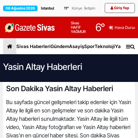
Giriş Yap
08 Ağustos 2026
11
°
Künye
İletişim
Sivas
6
°
HAFİF
Hava Durum
YAĞMUR
Sivas Haberleri
Gündem
Asayiş
Spor
Teknoloji
Yaşam
Gen
Yasin Altay Haberleri
Son Dakika Yasin Altay Haberleri
Bu sayfada güncel gelişmeleri takip edenler için Yasin
Altay ile ilgili en son gelişmeler ve son dakika Yasin
Altay haberleri sunulmaktadır. Yasin Altay ile ilgili tüm
video, Yasin Altay fotoğrafları ve Yasin Altay haberleri
Sivas'ın en güncel haber sitesi. Son dakika Sivas