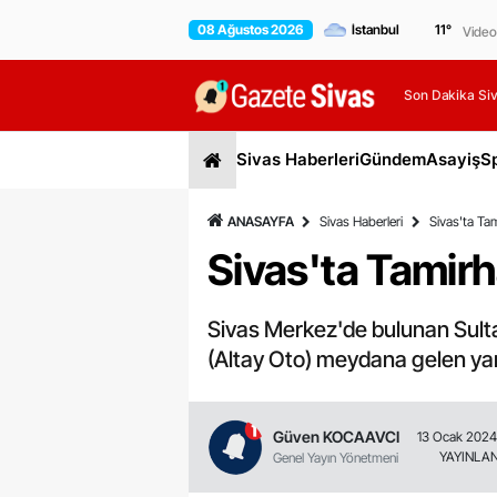
08 Ağustos 2026
11
°
Video
Son Dakika Siv
Sivas Haberleri
Gündem
Asayiş
S
ANASAYFA
Sivas Haberleri
Sivas'ta Ta
Sivas'ta Tamir
Sivas Merkez'de bulunan Sulta
(Altay Oto) meydana gelen yangı
Güven KOCAAVCI
13 Ocak 2024
YAYINLA
Genel Yayın Yönetmeni