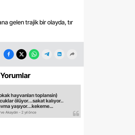
 gelen trajik bir olayda, tır
 Yorumlar
okak hayvanları toplansin)
cuklar ölüyor...sakat kalıyor..
avma yaşıyor...kekeme
uyor..gece sokağa çikilmiyor..dışkı
ve Akaydın - 2 yıl önce
e hastalık saciyorlar.araba ve taksi
madan eve gldemiyoruz.artik
ktık.mama lobisinden para alan
pler yüzünden bu vahşi hayvanlar