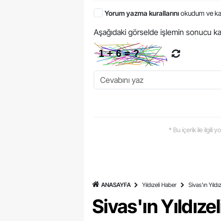
Yorum yazma kurallarını
okudum ve ka
Aşağıdaki görselde işlemin sonucu ka
* Bu içerik ile ilgili
ANASAYFA
Yıldızeli Haber
Sivas'ın Yıldı
Sivas'ın Yıldıze