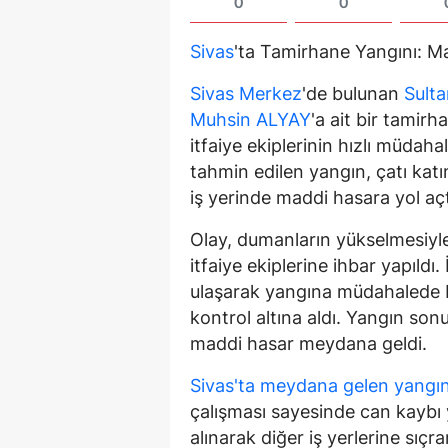
0
0
Sivas
'ta Tamirhane Yangını: M
Sivas Merkez
'de bulunan
Sulta
Muhsin ALYAY
'a ait bir tamirh
itfaiye ekiplerinin hızlı müdaha
tahmin edilen yangın, çatı katı
iş yerinde maddi hasara yol açt
Olay, dumanların yükselmesiyle
itfaiye ekiplerine ihbar yapıldı.
ulaşarak yangına müdahalede b
kontrol altına aldı. Yangın so
maddi hasar meydana geldi.
Sivas'ta meydana gelen yangı
çalışması sayesinde can kaybı
alınarak diğer iş yerlerine sı