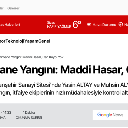
lar
Galeriler
6
°
Sivas
as Haberleri
Hava Durumu
Na
HAFİF YAĞMUR
por
Teknoloji
Yaşam
Genel
mirhane Yangını: Maddi Hasar, Can Kaybı Yok
hane Yangını: Maddi Hasar,
nşehir Sanayi Sitesi'nde Yasin ALTAY ve Muhsin AL
n, itfaiye ekiplerinin hızlı müdahalesiyle kontrol altı
 - 14:33
1 Dakika
NMA
OKUNMA SÜRESİ