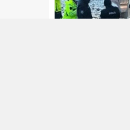
0
0
Sivas'ın Yıldızeli ilçesinde mey
direksiyon başında geçirdiği ka
Mustafa Akman'ın yönetimindeki
halindeyken aniden meydana ge
uçtu.
Olaya hızla müdahale eden sağlı