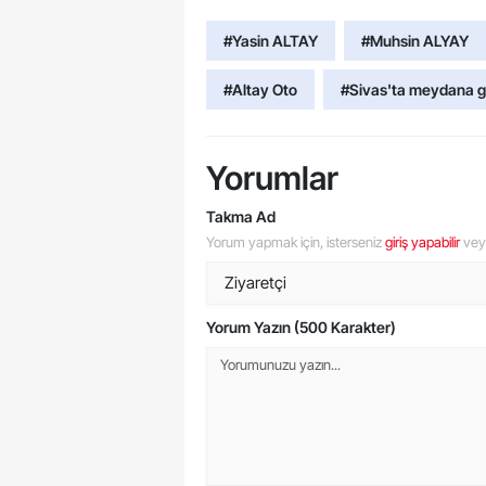
#Yasin ALTAY
#Muhsin ALYAY
#Altay Oto
#Sivas'ta meydana g
Yorumlar
Takma Ad
Yorum yapmak için, isterseniz
giriş yapabilir
ve
Yorum Yazın (500 Karakter)