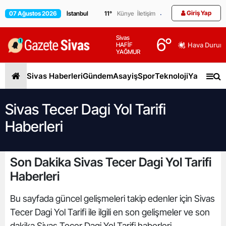
Giriş Yap
07 Ağustos 2026
11
°
Künye
İletişim
Sivas
6
°
HAFİF
Hava Durum
YAĞMUR
Sivas Haberleri
Gündem
Asayiş
Spor
Teknoloji
Yaşam
Gen
Sivas Tecer Dagi Yol Tarifi
Haberleri
Son Dakika Sivas Tecer Dagi Yol Tarifi
Haberleri
Bu sayfada güncel gelişmeleri takip edenler için Sivas
Tecer Dagi Yol Tarifi ile ilgili en son gelişmeler ve son
dakika Sivas Tecer Dagi Yol Tarifi haberleri