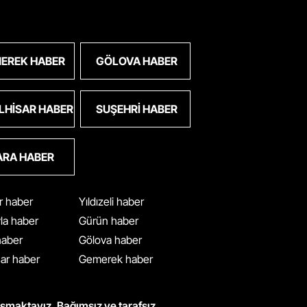
EREK HABER
GÖLOVA HABER
LHISAR HABER
SUŞEHRI HABER
ARA HABER
ar haber
Yıldızeli haber
yla haber
Gürün haber
 haber
Gölova haber
ar haber
Gemerek haber
ışmaktayız. Bağımsız ve tarafsız