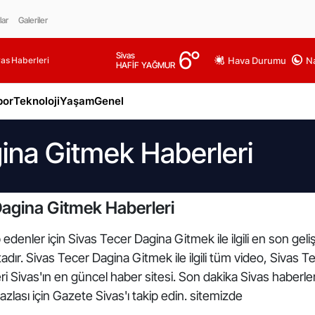
lar
Galeriler
6
°
Sivas
as Haberleri
Hava Durumu
Na
HAFİF YAĞMUR
por
Teknoloji
Yaşam
Genel
ina Gitmek Haberleri
Dagina Gitmek Haberleri
 edenler için Sivas Tecer Dagina Gitmek ile ilgili en son ge
ır. Sivas Tecer Dagina Gitmek ile ilgili tüm video, Sivas T
 Sivas'ın en güncel haber sitesi. Son dakika Sivas haberle
azlası için Gazete Sivas'ı takip edin. sitemizde