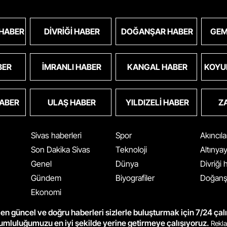
 HABER
DIVRIĞI HABER
DOĞANŞAR HABER
GEM
BER
İMRANLI HABER
KANGAL HABER
KOYU
HABER
ULAŞ HABER
YILDIZELI HABER
Z
Sivas haberleri
Spor
Akıncıl
Son Dakika Sivas
Teknoloji
Altınya
Genel
Dünya
Divriği
Gündem
Biyografiler
Doğanş
Ekonomi
en güncel ve doğru haberleri sizlerle buluşturmak için 7/24 çal
rumluluğumuzu en iyi şekilde yerine getirmeye çalışıyoruz.
Rekla