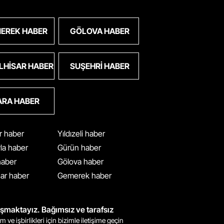
EREK HABER
GÖLOVA HABER
LHISAR HABER
SUŞEHRI HABER
ARA HABER
ar haber
Yıldızeli haber
yla haber
Gürün haber
 haber
Gölova haber
ar haber
Gemerek haber
ışmaktayız. Bağımsız ve tarafsız
m ve işbirlikleri için bizimle iletişime geçin