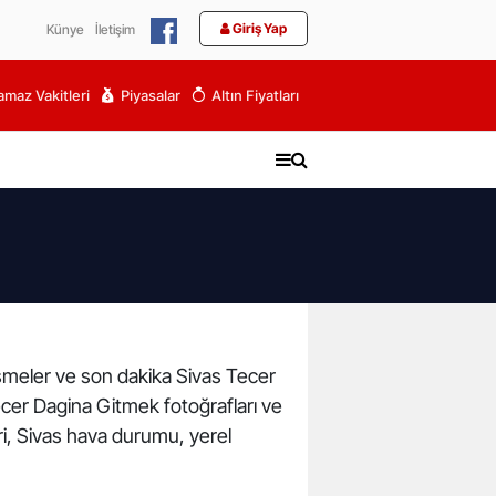
Giriş Yap
Künye
İletişim
maz Vakitleri
Piyasalar
Altın Fiyatları
lişmeler ve son dakika Sivas Tecer
ecer Dagina Gitmek fotoğrafları ve
ri, Sivas hava durumu, yerel