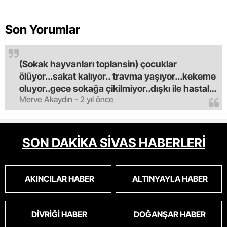
Son Yorumlar
(Sokak hayvanları toplansin) çocuklar
ölüyor...sakat kalıyor.. travma yaşıyor...kekeme
oluyor..gece sokağa çikilmiyor..dışkı ile hastalık
Merve Akaydın - 2 yıl önce
saciyorlar.araba ve taksi olmadan eve
gldemiyoruz.artik bıktık.mama lobisinden para
alan tipler yüzünden bu vahşi hayvanlar
masum algısı yapılıyor.iki gün aç kalsa kendi
SON DAKİKA SİVAS HABERLERİ
cinsini bile öldüren bu kopekler derhal
toplanmalı.sokaklar yaşanılmaz
oldu.korkuyoruz.
AKINCILAR HABER
ALTINYAYLA HABER
DIVRIĞI HABER
DOĞANŞAR HABER