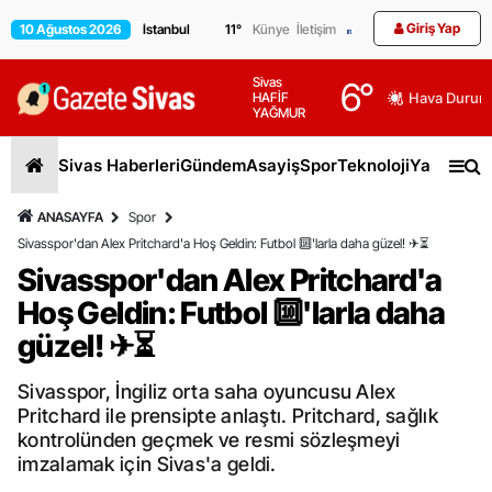
Giriş Yap
10 Ağustos 2026
11
°
Künye
İletişim
Sivas
6
°
HAFİF
Hava Durum
YAĞMUR
Sivas Haberleri
Gündem
Asayiş
Spor
Teknoloji
Yaşam
Gen
ANASAYFA
Spor
Sivasspor'dan Alex Pritchard'a Hoş Geldin: Futbol 🔟'larla daha güzel! ✈⏳
Sivasspor'dan Alex Pritchard'a
Hoş Geldin: Futbol 🔟'larla daha
güzel! ✈⏳
Sivasspor, İngiliz orta saha oyuncusu Alex
Pritchard ile prensipte anlaştı. Pritchard, sağlık
kontrolünden geçmek ve resmi sözleşmeyi
imzalamak için Sivas'a geldi.