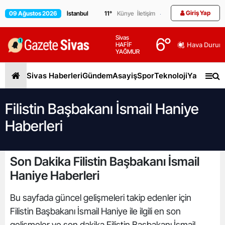
Giriş Yap
09 Ağustos 2026
11
°
Künye
İletişim
Sivas
6
°
HAFİF
Hava Durum
YAĞMUR
Sivas Haberleri
Gündem
Asayiş
Spor
Teknoloji
Yaşam
Gen
Filistin Başbakanı İsmail Haniye
Haberleri
Son Dakika Filistin Başbakanı İsmail
Haniye Haberleri
Bu sayfada güncel gelişmeleri takip edenler için
Filistin Başbakanı İsmail Haniye ile ilgili en son
gelişmeler ve son dakika Filistin Başbakanı İsmail