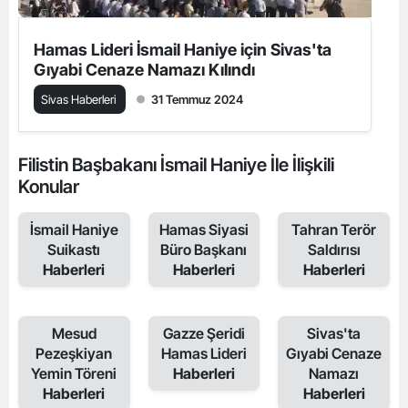
Hamas Lideri İsmail Haniye için Sivas'ta
Gıyabi Cenaze Namazı Kılındı
Sivas Haberleri
31 Temmuz 2024
Filistin Başbakanı İsmail Haniye İle İlişkili
Konular
İsmail Haniye
Hamas Siyasi
Tahran Terör
Suikastı
Büro Başkanı
Saldırısı
Haberleri
Haberleri
Haberleri
Mesud
Gazze Şeridi
Sivas'ta
Pezeşkiyan
Hamas Lideri
Gıyabi Cenaze
Yemin Töreni
Haberleri
Namazı
Haberleri
Haberleri