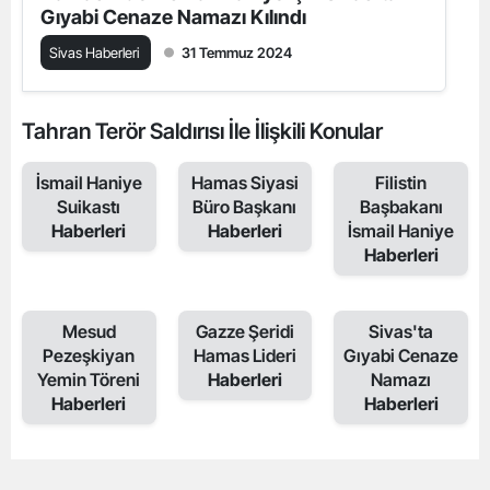
Gıyabi Cenaze Namazı Kılındı
Sivas Haberleri
31 Temmuz 2024
Tahran Terör Saldırısı İle İlişkili Konular
İsmail Haniye
Hamas Siyasi
Filistin
Suikastı
Büro Başkanı
Başbakanı
Haberleri
Haberleri
İsmail Haniye
Haberleri
Mesud
Gazze Şeridi
Sivas'ta
Pezeşkiyan
Hamas Lideri
Gıyabi Cenaze
Yemin Töreni
Haberleri
Namazı
Haberleri
Haberleri