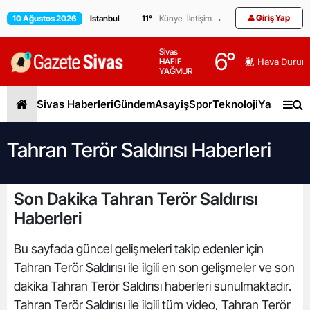
Giriş Yap
10 Ağustos 2026
11
°
Künye
İletişim
Sivas
6
°
HAFİF
Hava Durum
YAĞMUR
Sivas Haberleri
Gündem
Asayiş
Spor
Teknoloji
Yaşam
Gen
Tahran Terör Saldırısı Haberleri
Son Dakika Tahran Terör Saldırısı
Haberleri
Bu sayfada güncel gelişmeleri takip edenler için
Tahran Terör Saldırısı ile ilgili en son gelişmeler ve son
dakika Tahran Terör Saldırısı haberleri sunulmaktadır.
Tahran Terör Saldırısı ile ilgili tüm video, Tahran Terör