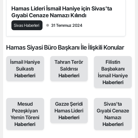
Hamas Lideri İsmail Haniye için Sivas'ta
Gıyabi Cenaze Namazı Kılındı
Sivas Haberleri
31 Temmuz 2024
Hamas Siyasi Büro Başkanı İle İlişkili Konular
İsmail Haniye
Tahran Terör
Filistin
Suikastı
Saldırısı
Başbakanı
Haberleri
Haberleri
İsmail Haniye
Haberleri
Mesud
Gazze Şeridi
Sivas'ta
Pezeşkiyan
Hamas Lideri
Gıyabi Cenaze
Yemin Töreni
Haberleri
Namazı
Haberleri
Haberleri