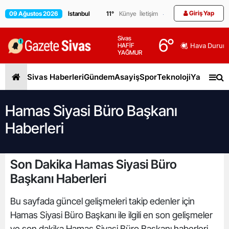
Giriş Yap
09 Ağustos 2026
11
°
Künye
İletişim
Sivas
6
°
HAFİF
Hava Durum
YAĞMUR
Sivas Haberleri
Gündem
Asayiş
Spor
Teknoloji
Yaşam
Gen
Hamas Siyasi Büro Başkanı
Haberleri
Son Dakika Hamas Siyasi Büro
Başkanı Haberleri
Bu sayfada güncel gelişmeleri takip edenler için
Hamas Siyasi Büro Başkanı ile ilgili en son gelişmeler
ve son dakika Hamas Siyasi Büro Başkanı haberleri