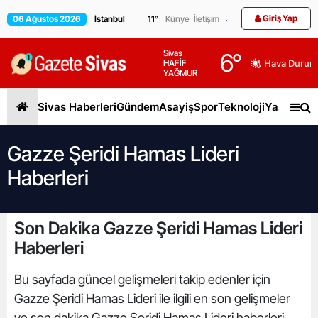
Giriş Yap
06 Ağustos 2026
11
°
Künye
İletişim
Sivas
6
°
HAFİF
Hava Durum
YAĞMUR
Sivas Haberleri
Gündem
Asayiş
Spor
Teknoloji
Yaşam
Gen
Gazze Şeridi Hamas Lideri
Haberleri
Son Dakika Gazze Şeridi Hamas Lideri
Haberleri
Bu sayfada güncel gelişmeleri takip edenler için
Gazze Şeridi Hamas Lideri ile ilgili en son gelişmeler
ve son dakika Gazze Şeridi Hamas Lideri haberleri