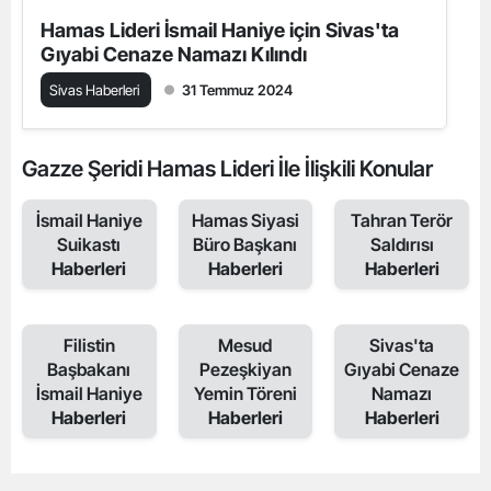
Hamas Lideri İsmail Haniye için Sivas'ta
Gıyabi Cenaze Namazı Kılındı
Sivas Haberleri
31 Temmuz 2024
Gazze Şeridi Hamas Lideri İle İlişkili Konular
İsmail Haniye
Hamas Siyasi
Tahran Terör
Suikastı
Büro Başkanı
Saldırısı
Haberleri
Haberleri
Haberleri
Filistin
Mesud
Sivas'ta
Başbakanı
Pezeşkiyan
Gıyabi Cenaze
İsmail Haniye
Yemin Töreni
Namazı
Haberleri
Haberleri
Haberleri