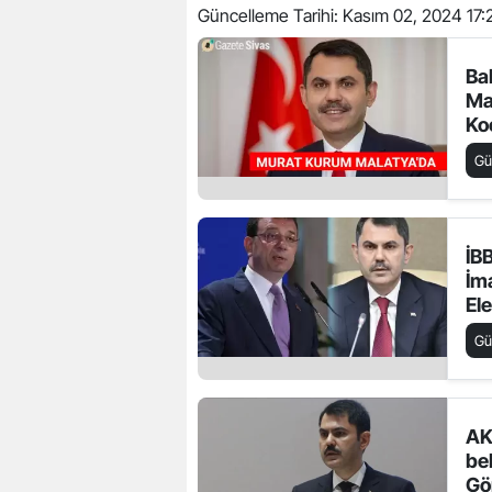
Güncelleme Tarihi:
Kasım 02, 2024 17:
Ba
Ma
Ko
To
G
İB
İm
Ele
Ku
G
AK
bel
Gö