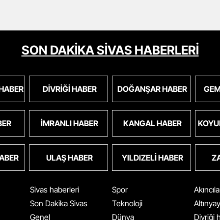
SON DAKİKA SİVAS HABERLERİ
 HABER
DIVRIĞI HABER
DOĞANŞAR HABER
GEM
BER
İMRANLI HABER
KANGAL HABER
KOYU
HABER
ULAŞ HABER
YILDIZELI HABER
Z
Sivas haberleri
Spor
Akıncıl
Son Dakika Sivas
Teknoloji
Altınya
Genel
Dünya
Divriği