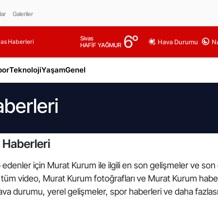
lar
Galeriler
6
°
Sivas
as Haberleri
Hava Durumu
Na
HAFİF YAĞMUR
por
Teknoloji
Yaşam
Genel
berleri
Haberleri
 edenler için Murat Kurum ile ilgili en son gelişmeler ve so
li tüm video, Murat Kurum fotoğrafları ve Murat Kurum haberl
va durumu, yerel gelişmeler, spor haberleri ve daha fazlası 