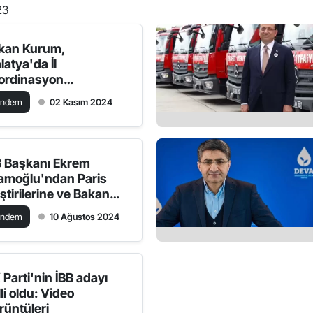
23
kan Kurum,
latya'da İl
ordinasyon
plantısında Bulundu
ündem
02 Kasım 2024
B Başkanı Ekrem
amoğlu'ndan Paris
ştirilerine ve Bakan
rum'a Yanıt
ündem
10 Ağustos 2024
 Parti'nin İBB adayı
li oldu: Video
rüntüleri