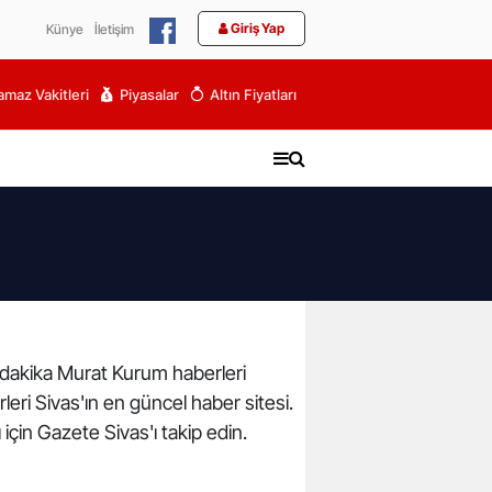
Giriş Yap
Künye
İletişim
maz Vakitleri
Piyasalar
Altın Fiyatları
n dakika Murat Kurum haberleri
eri Sivas'ın en güncel haber sitesi.
için Gazete Sivas'ı takip edin.