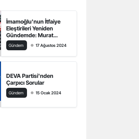
İmamoğlu'nun İtfaiye
Eleştirileri Yeniden
Gündemde: Murat
Kurum ve Murat
Gündem
17 Ağustos 2024
Ongun'dan Karşılıklı
Açıklamalar
DEVA Partisi'nden
Çarpıcı Sorular
Gündem
15 Ocak 2024