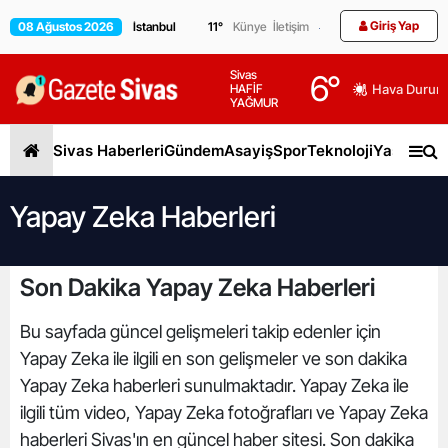
Giriş Yap
08 Ağustos 2026
11
°
Künye
İletişim
Sivas
6
°
HAFİF
Hava Durum
YAĞMUR
Sivas Haberleri
Gündem
Asayiş
Spor
Teknoloji
Yaşam
Gen
Yapay Zeka Haberleri
Son Dakika Yapay Zeka Haberleri
Bu sayfada güncel gelişmeleri takip edenler için
Yapay Zeka ile ilgili en son gelişmeler ve son dakika
Yapay Zeka haberleri sunulmaktadır. Yapay Zeka ile
ilgili tüm video, Yapay Zeka fotoğrafları ve Yapay Zeka
haberleri Sivas'ın en güncel haber sitesi. Son dakika