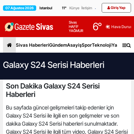
Giriş Yap
07 Ağustos 2026
11
°
Künye
İletişim
Sivas
6
°
HAFİF
Hava Durum
YAĞMUR
Sivas Haberleri
Gündem
Asayiş
Spor
Teknoloji
Yaşam
Gen
Galaxy S24 Serisi Haberleri
Son Dakika Galaxy S24 Serisi
Haberleri
Bu sayfada güncel gelişmeleri takip edenler için
Galaxy S24 Serisi ile ilgili en son gelişmeler ve son
dakika Galaxy S24 Serisi haberleri sunulmaktadır.
Galaxy S24 Serisi ile ilgili tüm video, Galaxy S24 Serisi