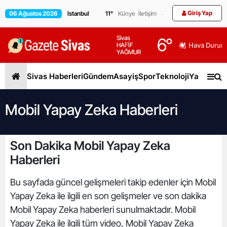
Giriş Yap
06 Ağustos 2026
11
°
Künye
İletişim
Sivas
6
°
HAFİF
Hava Durum
YAĞMUR
Sivas Haberleri
Gündem
Asayiş
Spor
Teknoloji
Yaşam
Gen
Mobil Yapay Zeka Haberleri
Son Dakika Mobil Yapay Zeka
Haberleri
Bu sayfada güncel gelişmeleri takip edenler için Mobil
Yapay Zeka ile ilgili en son gelişmeler ve son dakika
Mobil Yapay Zeka haberleri sunulmaktadır. Mobil
Yapay Zeka ile ilgili tüm video, Mobil Yapay Zeka