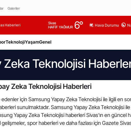
lar
Galeriler
6
°
Sivas
as Haberleri
Hava Durumu
Na
HAFİF YAĞMUR
por
Teknoloji
Yaşam
Genel
eka Teknolojisi Haberler
y Zeka Teknolojisi Haberleri
 edenler için Samsung Yapay Zeka Teknolojisi ile ilgili en s
erleri sunulmaktadır. Samsung Yapay Zeka Teknolojisi ile 
msung Yapay Zeka Teknolojisi haberleri Sivas'ın en güncel h
gelişmeler, spor haberleri ve daha fazlası için Gazete Sivas