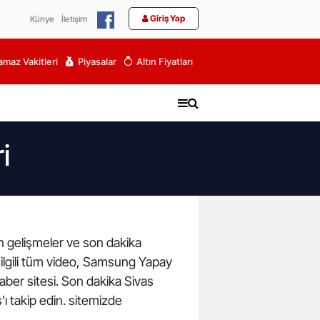
Giriş Yap
Künye
İletişim
maz Vakitleri
Piyasalar
Altın Fiyatları
i
on gelişmeler ve son dakika
ilgili tüm video, Samsung Yapay
aber sitesi. Son dakika Sivas
'ı takip edin. sitemizde