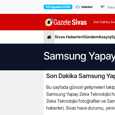
09 Ağustos 2026
11
°
Video
Son Dakika Siv
Sivas Haberleri
Gündem
Asayiş
S
Samsung Yapay Z
Son Dakika Samsung Yapa
Bu sayfada güncel gelişmeleri takip
Samsung Yapay Zeka Teknolojisi hab
Zeka Teknolojisi fotoğrafları ve Sa
haberleri, Sivas hava durumu, yerel 