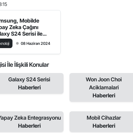
3:15
msung, Mobilde
pay Zeka Çağını
laxy S24 Serisi ile
şlatıyor
knoloji
08 Haziran 2024
İle İlişkili Konular
Galaxy S24 Serisi
Won Joon Choi
Haberleri
Aciklamalari
Haberleri
Yapay Zeka Entegrasyonu
Mobil Cihazlar
Haberleri
Haberleri