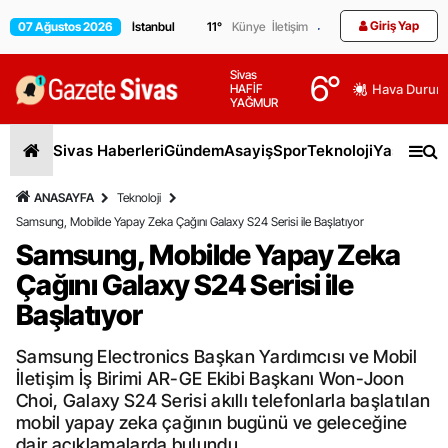
Giriş Yap
07 Ağustos 2026
11
°
Künye
İletişim
Sivas
6
°
HAFİF
Hava Durum
YAĞMUR
Sivas Haberleri
Gündem
Asayiş
Spor
Teknoloji
Yaşam
Gen
ANASAYFA
Teknoloji
Samsung, Mobilde Yapay Zeka Çağını Galaxy S24 Serisi ile Başlatıyor
Samsung, Mobilde Yapay Zeka
Çağını Galaxy S24 Serisi ile
Başlatıyor
Samsung Electronics Başkan Yardımcısı ve Mobil
İletişim İş Birimi AR-GE Ekibi Başkanı Won-Joon
Choi, Galaxy S24 Serisi akıllı telefonlarla başlatılan
mobil yapay zeka çağının bugünü ve geleceğine
dair açıklamalarda bulundu.