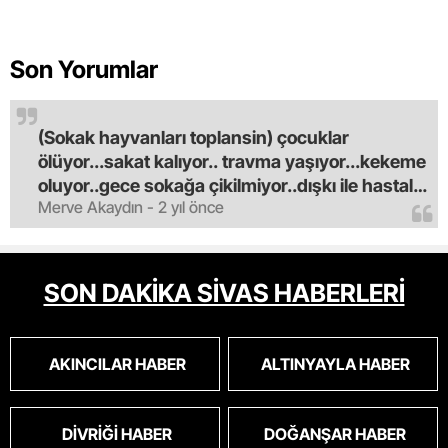
Son Yorumlar
(Sokak hayvanları toplansin) çocuklar
ölüyor...sakat kalıyor.. travma yaşıyor...kekeme
oluyor..gece sokağa çikilmiyor..dışkı ile hastalık
Merve Akaydın - 2 yıl önce
saciyorlar.araba ve taksi olmadan eve
gldemiyoruz.artik bıktık.mama lobisinden para
alan tipler yüzünden bu vahşi hayvanlar
masum algısı yapılıyor.iki gün aç kalsa kendi
SON DAKİKA SİVAS HABERLERİ
cinsini bile öldüren bu kopekler derhal
toplanmalı.sokaklar yaşanılmaz
oldu.korkuyoruz.
AKINCILAR HABER
ALTINYAYLA HABER
DIVRIĞI HABER
DOĞANŞAR HABER