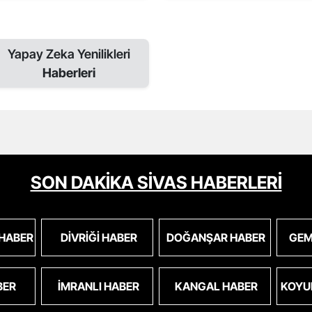
Yapay Zeka Yenilikleri
Haberleri
SON DAKİKA SİVAS HABERLERİ
 HABER
DIVRIĞI HABER
DOĞANŞAR HABER
GEM
BER
İMRANLI HABER
KANGAL HABER
KOYU