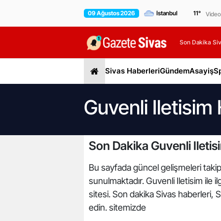
09 Ağustos 2026
11
°
Video
Son Dakika Siv
Sivas Haberleri
Gündem
Asayiş
S
Guvenli Iletisim
Son Dakika Guvenli Iletis
Bu sayfada güncel gelişmeleri takip e
sunulmaktadır. Guvenli Iletisim ile i
sitesi. Son dakika Sivas haberleri, 
edin. sitemizde