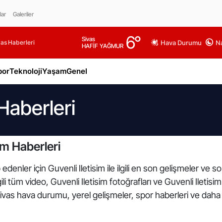
lar
Galeriler
6
°
Sivas
as Haberleri
Hava Durumu
Na
HAFİF YAĞMUR
por
Teknoloji
Yaşam
Genel
 Haberleri
im Haberleri
denler için Guvenli Iletisim ile ilgili en son gelişmeler ve s
lgili tüm video, Guvenli Iletisim fotoğrafları ve Guvenli Iletis
Sivas hava durumu, yerel gelişmeler, spor haberleri ve daha f