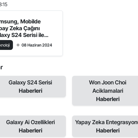
3:15
msung, Mobilde
pay Zeka Çağını
laxy S24 Serisi ile
şlatıyor
knoloji
08 Haziran 2024
ar
Galaxy S24 Serisi
Won Joon Choi
Haberleri
Aciklamalari
Haberleri
Galaxy Ai Ozellikleri
Yapay Zeka Entegrasyon
Haberleri
Haberleri