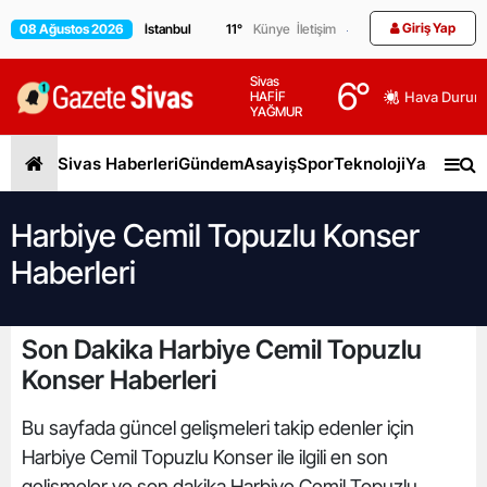
Giriş Yap
08 Ağustos 2026
11
°
Künye
İletişim
Sivas
6
°
HAFİF
Hava Durum
YAĞMUR
Sivas Haberleri
Gündem
Asayiş
Spor
Teknoloji
Yaşam
Gen
Harbiye Cemil Topuzlu Konser
Haberleri
Son Dakika Harbiye Cemil Topuzlu
Konser Haberleri
Bu sayfada güncel gelişmeleri takip edenler için
Harbiye Cemil Topuzlu Konser ile ilgili en son
gelişmeler ve son dakika Harbiye Cemil Topuzlu