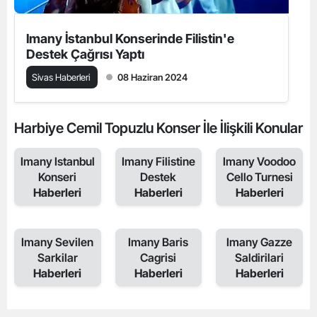
Imany İstanbul Konserinde Filistin'e
Destek Çağrısı Yaptı
Sivas Haberleri
08 Haziran 2024
Harbiye Cemil Topuzlu Konser İle İlişkili Konular
Imany Istanbul
Imany Filistine
Imany Voodoo
Konseri
Destek
Cello Turnesi
Haberleri
Haberleri
Haberleri
Imany Sevilen
Imany Baris
Imany Gazze
Sarkilar
Cagrisi
Saldirilari
Haberleri
Haberleri
Haberleri