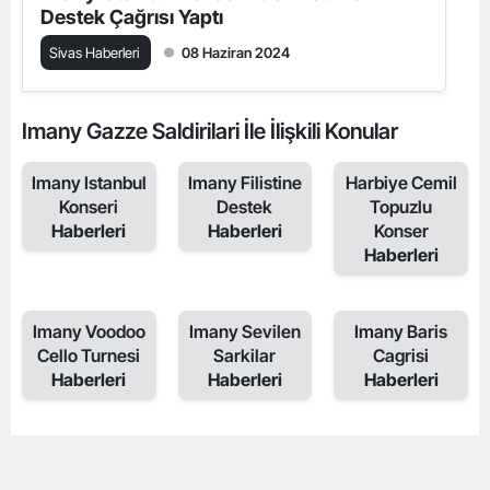
Destek Çağrısı Yaptı
Sivas Haberleri
08 Haziran 2024
Imany Gazze Saldirilari İle İlişkili Konular
Imany Istanbul
Imany Filistine
Harbiye Cemil
Konseri
Destek
Topuzlu
Haberleri
Haberleri
Konser
Haberleri
Imany Voodoo
Imany Sevilen
Imany Baris
Cello Turnesi
Sarkilar
Cagrisi
Haberleri
Haberleri
Haberleri