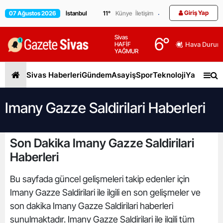
Giriş Yap
07 Ağustos 2026
11
°
Künye
İletişim
Sivas
6
°
HAFİF
Hava Durum
YAĞMUR
Sivas Haberleri
Gündem
Asayiş
Spor
Teknoloji
Yaşam
Gen
Imany Gazze Saldirilari Haberleri
Son Dakika Imany Gazze Saldirilari
Haberleri
Bu sayfada güncel gelişmeleri takip edenler için
Imany Gazze Saldirilari ile ilgili en son gelişmeler ve
son dakika Imany Gazze Saldirilari haberleri
sunulmaktadır. Imany Gazze Saldirilari ile ilgili tüm