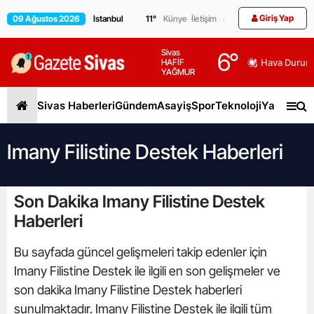
Giriş Yap
09 Ağustos 2026
11
°
Künye
İletişim
Sivas
6
°
HAFİF
Hava Durum
YAĞMUR
Sivas Haberleri
Gündem
Asayiş
Spor
Teknoloji
Yaşam
Gen
Imany Filistine Destek Haberleri
Son Dakika Imany Filistine Destek
Haberleri
Bu sayfada güncel gelişmeleri takip edenler için
Imany Filistine Destek ile ilgili en son gelişmeler ve
son dakika Imany Filistine Destek haberleri
sunulmaktadır. Imany Filistine Destek ile ilgili tüm