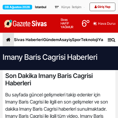
Giriş Yap
08 Ağustos 2026
11
°
Künye
İletişim
Sivas
6
°
HAFİF
Hava Durum
YAĞMUR
Sivas Haberleri
Gündem
Asayiş
Spor
Teknoloji
Yaşam
Gen
Imany Baris Cagrisi Haberleri
Son Dakika Imany Baris Cagrisi
Haberleri
Bu sayfada güncel gelişmeleri takip edenler için
Imany Baris Cagrisi ile ilgili en son gelişmeler ve son
dakika Imany Baris Cagrisi haberleri sunulmaktadır.
Imany Baris Cagrisi ile ilgili tüm video, Imany Baris