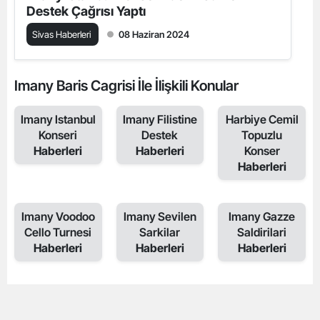
Destek Çağrısı Yaptı
Sivas Haberleri
08 Haziran 2024
Imany Baris Cagrisi İle İlişkili Konular
Imany Istanbul
Imany Filistine
Harbiye Cemil
Konseri
Destek
Topuzlu
Haberleri
Haberleri
Konser
Haberleri
Imany Voodoo
Imany Sevilen
Imany Gazze
Cello Turnesi
Sarkilar
Saldirilari
Haberleri
Haberleri
Haberleri